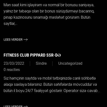
Mən saat kimi işləyirəm və normal bir bonusu saniyəyə,
yalnız bir təbəqə olan bir bonus sürüşdürməyi bacarırıq,
pinap kazinosunu sınamağı məsləhət görürəm. Bütün
saytlar,...
LEES VERDER
FITNESS CLUB PIPPARD SSR-DƏ
23/03/2022
Sindre
Uncategorized
0 reacties
Siz həmçinin saytda və mobil tətbiqinizdə canlı söhbətlə
əlaqə saxlaya bilərsiniz. Bütün səhifələrdə mövcuddur və
bütün il boyu 24/7 fəaliyyət göstərir. Operator sizə cavab...
LEES VERDER