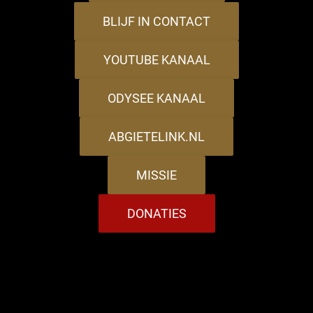
BLIJF IN CONTACT
YOUTUBE KANAAL
ODYSEE KANAAL
ABGIETELINK.NL
MISSIE
DONATIES